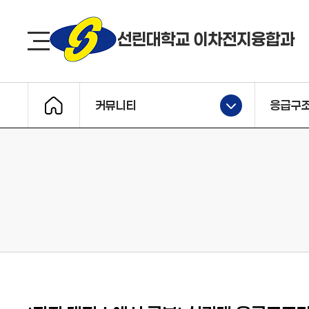
선린대 로고
선린대학교 이차전지융합과
사이트맵
커뮤니티
응급구
메인으로