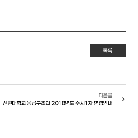
목록
다음글
선린대학교 응급구조과 2018년도 수시1차 면접안내