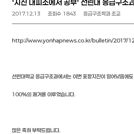
'지진 대피소에서 공부' 선린대 응급구조
날짜
2017.12.13
조회수
1843
응급구조학과 조교
http://www.yonhapnews.co.kr/bulletin/201
선린대학교 응급구조과에서는 이번 포항지진이 일어났음에도
100%의 쾌거를 이루었습니다.
많은 축하 부탁드립니다.