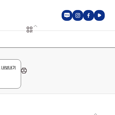
블로그 바로가기
인스타그램 바로가
페이스북 바
유투브
QR코드 열기
로 내보내기
인쇄하기 열기