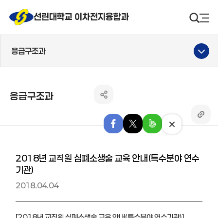
선린대 로고
선린대학교 이차전지융합과
검색영
사
응급구조과
응급구조과
공유하기 열기
링크 
페이스북으로 내보내기
엑스로 내보내기
밴드로 내보내기
닫기
2018년 교직원 심폐소생술 교육 안내(특수분야 연수
기관)
2018.04.04
[2018년 교직원 심폐소생술 교육 안내(특수분야 연수기관)]