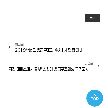
목록
이전글
2019학년도 응급구조과 수시1차 면접 안내
다음글
'지진 대피소에서 공부' 선린대 응급구조과생 국가고시 4년연속 100% 합격
TOP